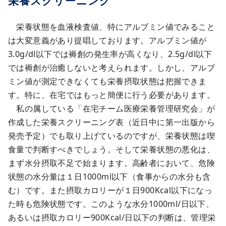
栄養スクリーニング
栄養状態を血液検査値、特にアルブミン値でみること
は大変意義があり提唱しております。アルブミン値が
3.0g/dl以下では褥創の発生率が高くなり、2.5g/dl以下
では褥創が治癒しないと考えられます。しかし、アルブ
ミン値が測定できなくても栄養摂取状態は把握できま
す。特に、在宅ではもっと簡便に行う必要があります。
私の属している「在宅チーム医療栄養管理研究会」が
作成した栄養スクリーニング表（近日中に第一出版から
発売予定）でも取り上げているのですが、栄養状態は喫
食量で判断すべきでしょう。そして栄養状態の悪化は、
まず水分摂取不足で始まります。高齢者において、危険
状態の水分量は１日1000ml以下（食事からの水分も含
む）です。また摂取カロリーが１日900Kcal以下になっ
た時も危険状態です。このような水分1000ml/日以下、
あるいは摂取カロリー900Kcal/日以下の判断は、管理栄