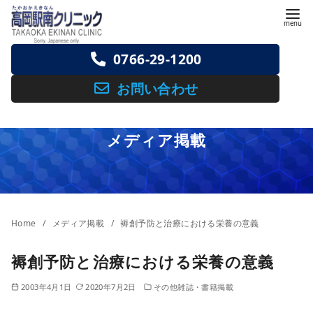
コ
ン
テ
0766-29-1200
ン
ツ
お問い合わせ
へ
移
メディア掲載
動
Home
メディア掲載
褥創予防と治療における栄養の意義
褥創予防と治療における栄養の意義
2003年4月1日
2020年7月2日
その他雑誌・書籍掲載