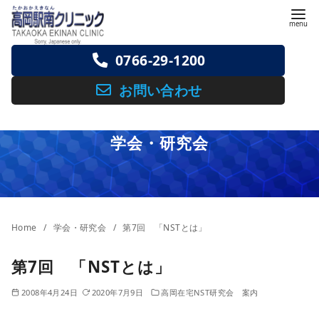
コ
ン
テ
0766-29-1200
ン
ツ
お問い合わせ
へ
移
学会・研究会
動
Home
学会・研究会
第7回 「NSTとは」
第7回 「NSTとは」
2008年4月24日
2020年7月9日
高岡在宅NST研究会 案内